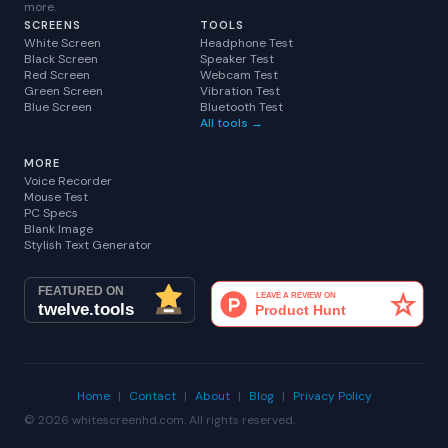
more.
SCREENS
TOOLS
White Screen
Headphone Test
Black Screen
Speaker Test
Red Screen
Webcam Test
Green Screen
Vibration Test
Blue Screen
Bluetooth Test
All tools →
MORE
Voice Recorder
Mouse Test
PC Specs
Blank Image
Stylish Text Generator
Home
|
Contact
|
About
|
Blog
|
Privacy Policy
© 2026 whitescreenhd.com. All rights reserved.