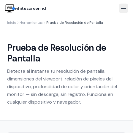
whitescreenhd
Inicio
Herramientas
Prueba de Resolución de Pantalla
Prueba de Resolución de
Pantalla
Detecta al instante tu resolución de pantalla,
dimensiones del viewport, relación de píxeles del
dispositivo, profundidad de color y orientación del
🇬🇧
EN
🇧🇷
PT
🇪🇸
ES
🇹🇷
TR
🇮🇹
IT
monitor — sin descarga, sin registro. Funciona en
Open white screen
cualquier dispositivo y navegador.