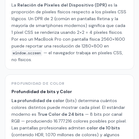
La
Relación de Píxeles del Dispositivo (DPR)
es la
proporción de píxeles físicos respecto a los píxeles CSS
lógicos. Un DPR de 2 (común en pantallas Retina y la
mayoría de smartphones modernos) significa que cada
1 píxel CSS se renderiza usando 2×2 = 4 píxeles físicos.
Por eso un MacBook Pro con pantalla física 2560×1600
puede reportar una resolución de 1280×800 en
— el navegador trabaja en píxeles CSS,
window.screen
no físicos.
PROFUNDIDAD DE COLOR
Profundidad de bits y Color
La profundidad de color
(bits) determina cuántos
colores distintos puede mostrar cada píxel. El estándar
moderno es
True Color de 24 bits
— 8 bits por canal
RGB — produciendo 16.777.216 colores posibles por píxel.
Las pantallas profesionales admiten
color de 10 bits
(contenido HDR, 1.070 millones de colores) y algunos