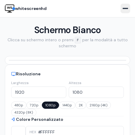
whitescreenhd
Schermo Bianco
Clicca su schermo intero o premi
per la modalità a tutto
F
schermo
Risoluzione
Larghezza
Altezza
🇬🇧
EN
🇧🇷
PT
🇪🇸
ES
🇹🇷
TR
🇮🇹
IT
Open white screen
480p
720p
1080p
1440p
2K
2160p (4K)
4320p (8K)
Colore Personalizzato
HEX