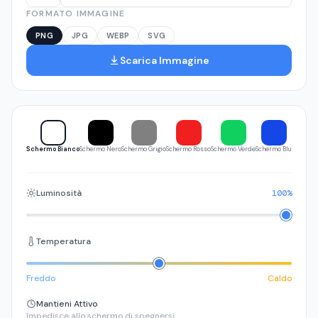
FORMATO IMMAGINE
PNG
JPG
WEBP
SVG
Scarica Immagine
Schermo Bianco
Schermo Nero
Schermo Grigio
Schermo Rosso
Schermo Verde
Schermo Blu
Schermo 
Luminosità
100%
Temperatura
Freddo
Caldo
Mantieni Attivo
Impedisce allo schermo di spegnersi