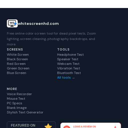
whitescreenhd.com
Free online color screen tool for dead pixel tests, Zoom
lighting, screen cleaning, photography backdrops, and
more.
SCREENS
TOOLS
White Screen
Headphone Test
Black Screen
Speaker Test
Red Screen
Webcam Test
Green Screen
Vibration Test
Blue Screen
Bluetooth Test
All tools →
MORE
Voice Recorder
Mouse Test
PC Specs
Blank Image
Stylish Text Generator