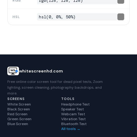
rgb(128, 128, 128)
RGB
hsl(0, 0%, 50%)
HSL
whitescreenhd.com
Free online color screen tool for dead pixel tests, Zoom
lighting, screen cleaning, photography backdrops, and
more.
SCREENS
TOOLS
White Screen
Headphone Test
Black Screen
Speaker Test
Red Screen
Webcam Test
Green Screen
Vibration Test
Blue Screen
Bluetooth Test
All tools →