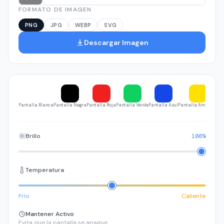
FORMATO DE IMAGEN
PNG
JPG
WEBP
SVG
Descargar Imagen
Pantalla Blanca
Pantalla Negra
Pantalla Roja
Pantalla Verde
Pantalla Azul
Pantalla Amarilla
Pa
Brillo
100%
Temperatura
Frío
Caliente
Mantener Activo
Evita que la pantalla se apague