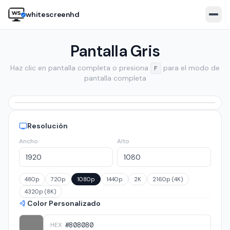
whitescreenhd
Pantalla Gris
Haz clic en pantalla completa o presiona
para el modo de
F
pantalla completa
Resolución
Ancho
Alto
🇬🇧
EN
🇧🇷
PT
🇪🇸
ES
🇹🇷
TR
🇮🇹
IT
Open white screen
480p
720p
1080p
1440p
2K
2160p (4K)
4320p (8K)
Color Personalizado
HEX