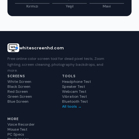
Kırmızı
Yeşil
Mavi
whitescreenhd.com
Free online color screen tool for dead pixel tests, Zoom
lighting, screen cleaning, photography backdrops, and
more.
SCREENS
TOOLS
White Screen
Headphone Test
Black Screen
Speaker Test
Red Screen
Webcam Test
Green Screen
Vibration Test
Blue Screen
Bluetooth Test
All tools →
MORE
Voice Recorder
Mouse Test
PC Specs