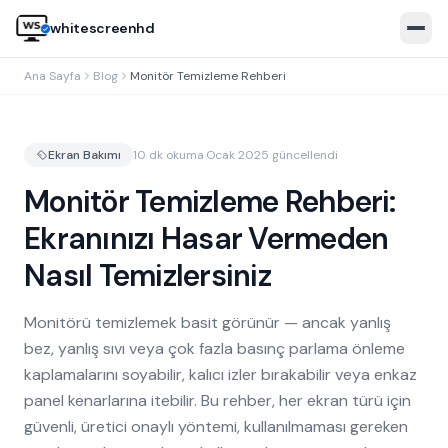
whitescreenhd
Ana Sayfa
Blog
Monitör Temizleme Rehberi
Ekran Bakımı
10 dk okuma
·
Ocak 2025 güncellendi
Monitör Temizleme Rehberi:
Ekranınızı Hasar Vermeden
Nasıl Temizlersiniz
🇬🇧
EN
🇧🇷
PT
🇪🇸
ES
🇹🇷
TR
🇮🇹
IT
Monitörü temizlemek basit görünür — ancak yanlış
Open white screen
bez, yanlış sıvı veya çok fazla basınç parlama önleme
kaplamalarını soyabilir, kalıcı izler bırakabilir veya enkaz
panel kenarlarına itebilir. Bu rehber, her ekran türü için
güvenli, üretici onaylı yöntemi, kullanılmaması gereken