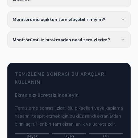
Monitörümü açıkken temizleyebilir miyim?
Monitörümü iz bırakmadan nasıl temizlerim?
TEMIZLEME SONRASI BU ARAÇLARI
KULLANIN
Ekranınızı ücretsiz inceleyin
Temizleme sonrası izleri, ölü pikselleri veya kaplama
hasarını tespit etmek için bu düz renkli ekranlardan
birini açın. Her biri tam ekran, anlık ve ücretsizdir.
Beyaz
Siyah
Gri