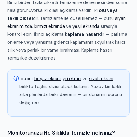
Bir iz birden fazla dikkatli temizleme denemesinden sonra
hâlâ görünüyorsa iki olası açıklama vardır. İlki
ölü veya
takılı piksel
dir, temizleme ile düzeltilemez — bunu
siyah
ekranımızda
,
kırmızı ekranda
ve
yeşil ekranda
sırasıyla
kontrol edin. İkinci açıklama
kaplama hasarı
dır — parlama
önleme veya yansıma giderici kaplamanın soyularak kalıcı
silik veya parlak bir yama bırakması. Kaplama hasarı
temizlikle düzeltilemez.
İpucu:
beyaz ekranı
,
gri ekranı
ve
siyah ekranı
birlikte teşhis dizisi olarak kullanın. Yüzey kiri farklı
arka planlarda farklı davranır — bir donanım sorunu
değişmez.
Monitörünüzü Ne Sıklıkla Temizlemelisiniz?