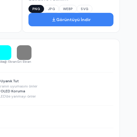
PNG
JPG
WEBP
SVG
Görüntüyü İndir
beği Ekran
Gri Ekran
Uyanık Tut
ranın uyumasını önler
OLED Koruma
LED'de yanmayı önler