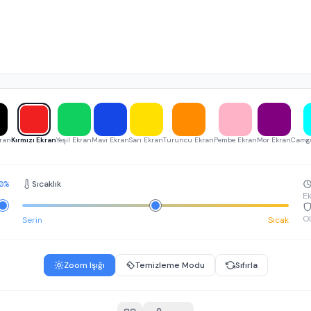
kran
Kırmızı Ekran
Yeşil Ekran
Mavi Ekran
Sarı Ekran
Turuncu Ekran
Pembe Ekran
Mor Ekran
Camgö
0%
Sıcaklık
Ek
O
Serin
Sıcak
Zoom Işığı
Temizleme Modu
Sıfırla