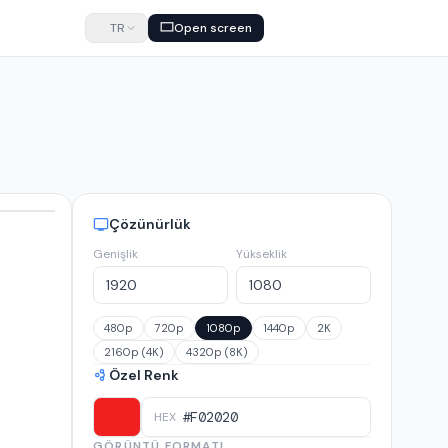
TR
Open screen
Çözünürlük
Genişlik
Yükseklik
480p
720p
1080p
1440p
2K
2160p (4K)
4320p (8K)
Özel Renk
HEX
GÖRÜNTÜ FORMATI