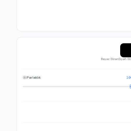
Beyaz Ekran
Siyah E
Parlaklık
10