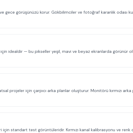
z ve gece görüşünüzü korur. Gökbilimciler ve fotoğraf karanlık odası k
ek için idealdir — bu pikseller yeşil, mavi ve beyaz ekranlarda görünür 
atsal projeler için çarpıcı arka planlar oluşturur. Monitörü kırmızı a
i için standart test görüntüleridir. Kırmızı kanal kalibrasyonu ve renk 