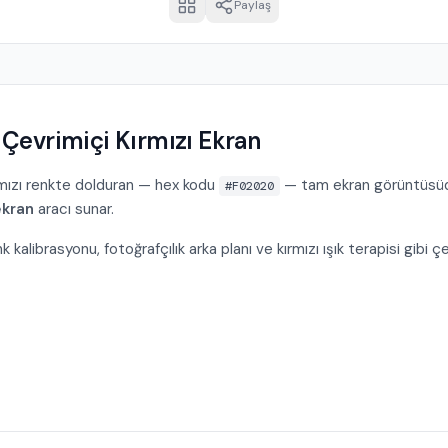
Paylaş
 Çevrimiçi Kırmızı Ekran
mızı renkte dolduran — hex kodu
— tam ekran görüntüsüdü
#F02020
ekran
aracı sunar.
kalibrasyonu, fotoğrafçılık arka planı ve kırmızı ışık terapisi gibi çe