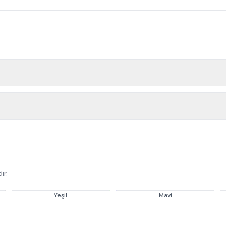
ır.
Yeşil
Mavi